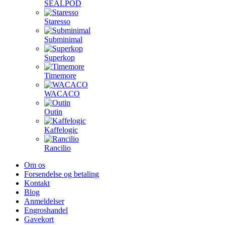
SEALPOD
Staresso
Subminimal
Superkop
Timemore
WACACO
Outin
Kaffelogic
Rancilio
Om os
Forsendelse og betaling
Kontakt
Blog
Anmeldelser
Engroshandel
Gavekort