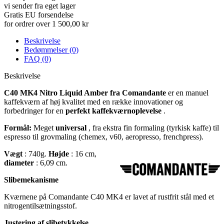
vi sender fra eget lager
Gratis EU forsendelse
for ordrer over 1 500,00 kr
Beskrivelse
Bedømmelser (0)
FAQ (0)
Beskrivelse
C40 MK4 Nitro Liquid Amber fra Comandante
er en manuel
kaffekværn af høj kvalitet med en række innovationer og
forbedringer for en
perfekt kaffekværnoplevelse
.
Formål:
Meget
universal
, fra ekstra fin formaling (tyrkisk kaffe) til
espresso til grovmaling (chemex, v60, aeropresso, frenchpress).
Vægt
: 740g.
Højde
: 16 cm,
diameter
: 6,09 cm.
Slibemekanisme
Kværnene på Comandante C40 MK4 er lavet af rustfrit stål med et
nitrogentilsætningsstof.
Justering af slibetykkelse