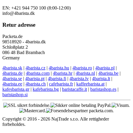
EN: +421 944 750 100 (8:00-12:00)
info@4barista.dk
Retur adresse
Packeta.de
98518920 - 4barista.dk
Schloßplatz 2
086 48 Bad Brambach
Germany
4barista.sk
|
4barista.cz
|
4barista.hu
|
4barista.ro
|
4barista.pl
|
4barista.de
|
4barista.com
|
4barista.hr
|
4barista.nl
|
4barista.be
|
4barista.se
|
4barista.pt
|
4barista.fi
|
4barista.lv
|
4barista.lt
|
4barista.ee
|
4barista.ch
|
cafebarista.fr
|
kaffeebarista.at
|
kafesbarista.gr
|
kafebarista.bg
|
baristacaffe.it
|
baristashop.es
|
baristashop.si
Copyright © 2016 - 2026 NajTrade s.r.o. Alle rettigheder
forbeholdes.