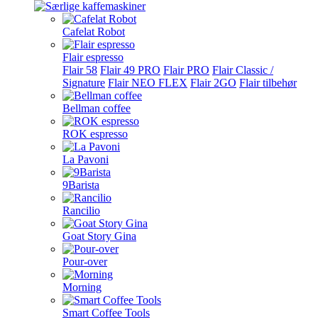
Cafelat Robot
Flair espresso
Flair 58
Flair 49 PRO
Flair PRO
Flair Classic /
Signature
Flair NEO FLEX
Flair 2GO
Flair tilbehør
Bellman coffee
ROK espresso
La Pavoni
9Barista
Rancilio
Goat Story Gina
Pour-over
Morning
Smart Coffee Tools