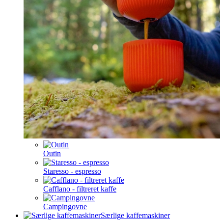
Outin
Staresso - espresso
Cafflano - filtreret kaffe
Campingovne
Særlige kaffemaskiner