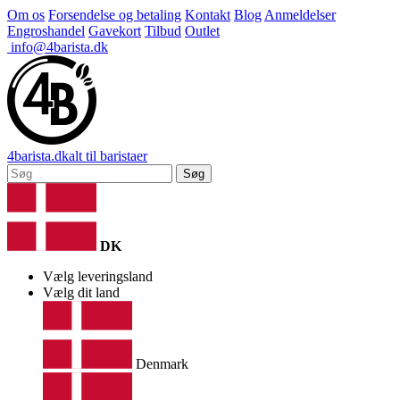
Om os
Forsendelse og betaling
Kontakt
Blog
Anmeldelser
Engroshandel
Gavekort
Tilbud
Outlet
info@4barista.dk
4
barista
.dk
alt til baristaer
Søg
DK
Vælg leveringsland
Vælg dit land
Denmark