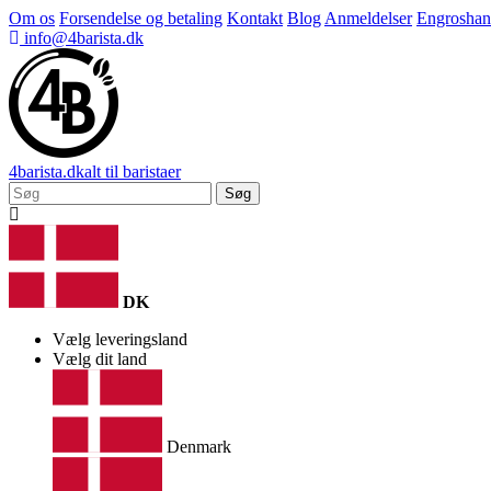
Om os
Forsendelse og betaling
Kontakt
Blog
Anmeldelser
Engroshan
info@4barista.dk
4
barista
.dk
alt til baristaer
Søg
DK
Vælg leveringsland
Vælg dit land
Denmark