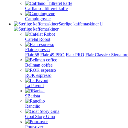
Cafflano - filtreret kaffe
Campingovne
Særlige kaffemaskiner
Cafelat Robot
Flair espresso
Flair 58
Flair 49 PRO
Flair PRO
Flair Classic / Signatur
Bellman coffee
ROK espresso
La Pavoni
9Barista
Rancilio
Goat Story Gina
Pour-over