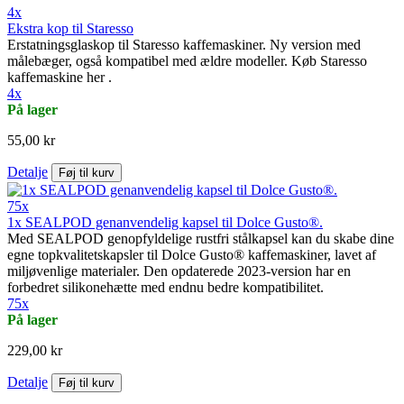
4x
Ekstra kop til Staresso
Erstatningsglaskop til Staresso kaffemaskiner. Ny version med
målebæger, også kompatibel med ældre modeller. Køb Staresso
kaffemaskine her .
4x
På lager
55,00 kr
Detalje
Føj til kurv
75x
1x SEALPOD genanvendelig kapsel til Dolce Gusto®.
Med SEALPOD genopfyldelige rustfri stålkapsel kan du skabe dine
egne topkvalitetskapsler til Dolce Gusto® kaffemaskiner, lavet af
miljøvenlige materialer. Den opdaterede 2023-version har en
forbedret silikonehætte med endnu bedre kompatibilitet.
75x
På lager
229,00 kr
Detalje
Føj til kurv