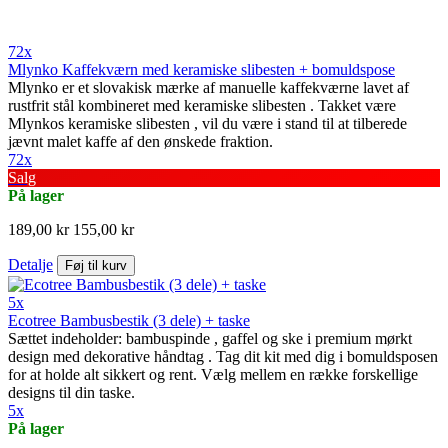
72x
Mlynko Kaffekværn med keramiske slibesten + bomuldspose
Mlynko er et slovakisk mærke af manuelle kaffekværne lavet af
rustfrit stål kombineret med keramiske slibesten . Takket være
Mlynkos keramiske slibesten , vil du være i stand til at tilberede
jævnt malet kaffe af den ønskede fraktion.
72x
Salg
På lager
189,00 kr
155,00 kr
Detalje
Føj til kurv
5x
Ecotree Bambusbestik (3 dele) + taske
Sættet indeholder: bambuspinde , gaffel og ske i premium mørkt
design med dekorative håndtag . Tag dit kit med dig i bomuldsposen
for at holde alt sikkert og rent. Vælg mellem en række forskellige
designs til din taske.
5x
På lager