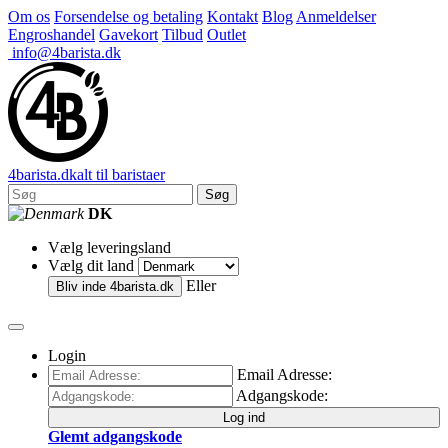
Om os
Forsendelse og betaling
Kontakt
Blog
Anmeldelser
Engroshandel
Gavekort
Tilbud
Outlet
info@4barista.dk
4
barista
.dk
alt til baristaer
Søg
DK
Vælg leveringsland
Vælg dit land
Eller
Bliv inde
4barista.dk
Login
Email Adresse:
Adgangskode:
Log ind
Glemt adgangskode