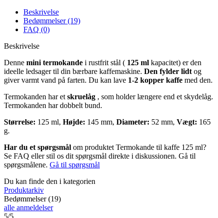
Beskrivelse
Bedømmelser (19)
FAQ (0)
Beskrivelse
Denne
mini termokande
i rustfrit stål (
125 ml
kapacitet) er den
ideelle ledsager til din bærbare kaffemaskine.
Den fylder lidt
og
giver varmt vand på farten. Du kan lave
1-2 kopper kaffe
med den.
Termokanden har et
skruelåg
, som holder længere end et skydelåg.
Termokanden har dobbelt bund.
Størrelse:
125 ml,
Højde:
145 mm,
Diameter:
52 mm,
Vægt:
165
g.
Har du et spørgsmål
om produktet Termokande til kaffe 125 ml?
Se FAQ eller stil os dit spørgsmål direkte i diskussionen. Gå til
spørgsmålene.
Gå til spørgsmål
Du kan finde den i kategorien
Produktarkiv
Bedømmelser (19)
alle anmeldelser
5/5