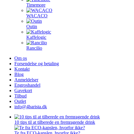
Timemore
WACACO
Outin
Kaffelogic
Rancilio
Om os
Forsendelse og betaling
Kontakt
Blog
Anmeldelser
Engroshandel
Gavekort
Tilbud
Outlet
info@4barista.dk
10 tips til at tilberede en fremragende drink
Te fra ECO-kapslen, hvorfor ikke?