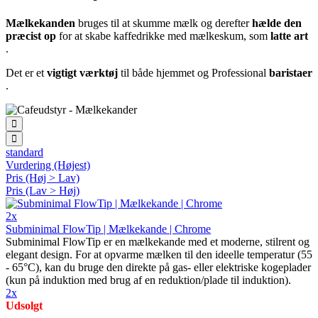
Mælkekanden
bruges til at skumme mælk og derefter
hælde den
præcist op
for at skabe kaffedrikke med mælkeskum, som
latte art
.
Det er et
vigtigt værktøj
til både hjemmet og Professional
baristaer
.
standard
Vurdering (Højest)
Pris (Høj > Lav)
Pris (Lav > Høj)
2x
Subminimal FlowTip | Mælkekande | Chrome
Subminimal FlowTip er en mælkekande med et moderne, stilrent og
elegant design. For at opvarme mælken til den ideelle temperatur (55
- 65°C), kan du bruge den direkte på gas- eller elektriske kogeplader
(kun på induktion med brug af en reduktion/plade til induktion).
2x
Udsolgt