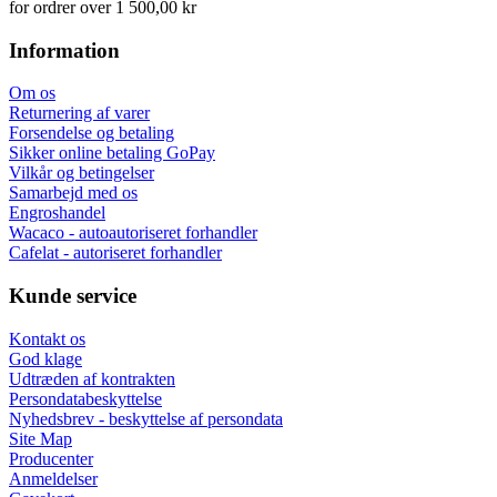
for ordrer over 1 500,00 kr
Information
Om os
Returnering af varer
Forsendelse og betaling
Sikker online betaling GoPay
Vilkår og betingelser
Samarbejd med os
Engroshandel
Wacaco - autoautoriseret forhandler
Cafelat - autoriseret forhandler
Kunde service
Kontakt os
God klage
Udtræden af kontrakten
Persondatabeskyttelse
Nyhedsbrev - beskyttelse af persondata
Site Map
Producenter
Anmeldelser