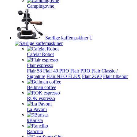
Campingovne
Særlige kaffemaskiner
Cafelat Robot
Flair espresso
Flair 58
Flair 49 PRO
Flair PRO
Flair Classic /
Signature
Flair NEO FLEX
Flair 2GO
Flair tilbehør
Bellman coffee
ROK espresso
La Pavoni
9Barista
Rancilio