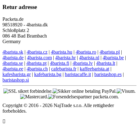
Retur adresse
Packeta.de
98518920 - 4barista.dk
Schloßplatz 2
086 48 Bad Brambach
Germany
4barista.sk
|
4barista.cz
|
4barista.hu
|
4barista.ro
|
4barista.pl
|
4barista.de
|
4barista.com
|
4barista.hr
|
4barista.nl
|
4barista.be
|
4barista.se
|
4barista.pt
|
4barista.fi
|
4barista.lv
|
4barista.lt
|
4barista.ee
|
4barista.ch
|
cafebarista.fr
|
kaffeebarista.at
|
kafesbarista.gr
|
kafebarista.bg
|
baristacaffe.it
|
baristashop.es
|
baristashop.si
Copyright © 2016 - 2026 NajTrade s.r.o. Alle rettigheder
forbeholdes.