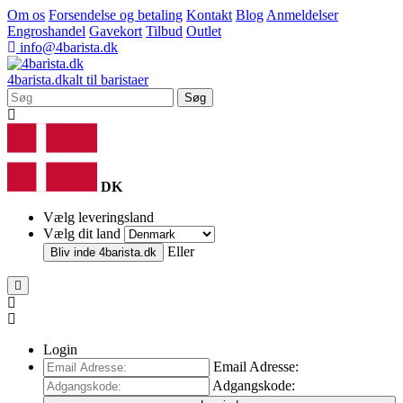
Om os
Forsendelse og betaling
Kontakt
Blog
Anmeldelser
Engroshandel
Gavekort
Tilbud
Outlet
info@4barista.dk
4
barista
.dk
alt til baristaer
Søg
DK
Vælg leveringsland
Vælg dit land
Eller
Bliv inde
4barista.dk
Login
Email Adresse:
Adgangskode: