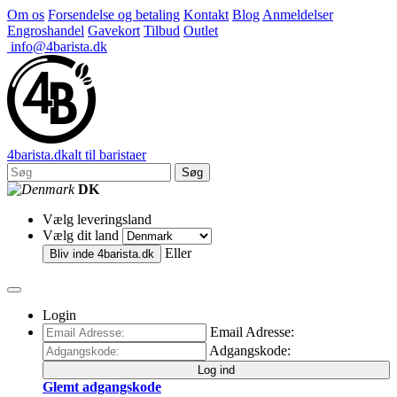
Om os
Forsendelse og betaling
Kontakt
Blog
Anmeldelser
Engroshandel
Gavekort
Tilbud
Outlet
info@4barista.dk
4
barista
.dk
alt til baristaer
Søg
DK
Vælg leveringsland
Vælg dit land
Eller
Bliv inde
4barista.dk
Login
Email Adresse:
Adgangskode:
Log ind
Glemt adgangskode