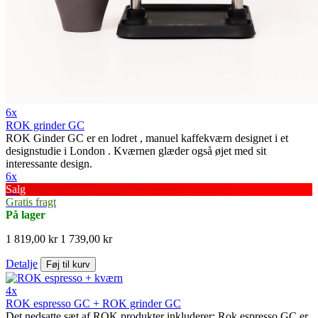
6x
ROK grinder GC
ROK Ginder GC er en lodret , manuel kaffekværn designet i et
designstudie i London . Kværnen glæder også øjet med sit
interessante design.
6x
Salg
Gratis fragt
På lager
1 819,00 kr
1 739,00 kr
Detalje
Føj til kurv
4x
ROK espresso GC + ROK grinder GC
Det nedsatte sæt af ROK produkter inkluderer: Rok espresso GC er