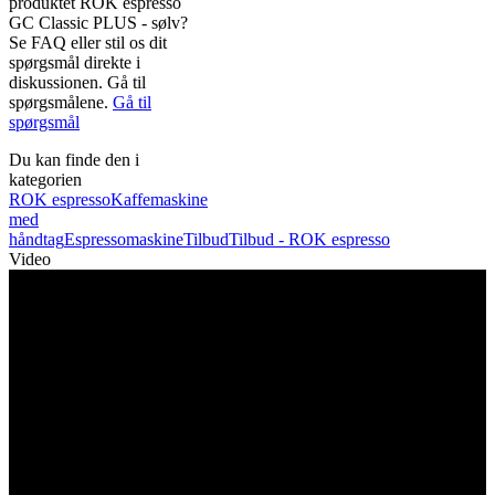
produktet ROK espresso
GC Classic PLUS - sølv?
Se FAQ eller stil os dit
spørgsmål direkte i
diskussionen. Gå til
spørgsmålene.
Gå til
spørgsmål
Du kan finde den i
kategorien
ROK espresso
Kaffemaskine
med
håndtag
Espressomaskine
Tilbud
Tilbud - ROK espresso
Video