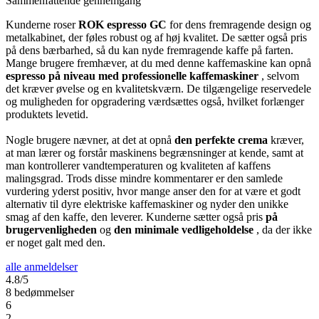
Sammenfattende gennemgang
Kunderne roser
ROK espresso GC
for dens fremragende design og
metalkabinet, der føles robust og af høj kvalitet. De sætter også pris
på dens bærbarhed, så du kan nyde fremragende kaffe på farten.
Mange brugere fremhæver, at du med denne kaffemaskine kan opnå
espresso på niveau med professionelle kaffemaskiner
, selvom
det kræver øvelse og en kvalitetskværn. De tilgængelige reservedele
og muligheden for opgradering værdsættes også, hvilket forlænger
produktets levetid.
Nogle brugere nævner, at det at opnå
den perfekte crema
kræver,
at man lærer og forstår maskinens begrænsninger at kende, samt at
man kontrollerer vandtemperaturen og kvaliteten af kaffens
malingsgrad. Trods disse mindre kommentarer er den samlede
vurdering yderst positiv, hvor mange anser den for at være et godt
alternativ til dyre elektriske kaffemaskiner og nyder den unikke
smag af den kaffe, den leverer. Kunderne sætter også pris
på
brugervenligheden
og
den minimale vedligeholdelse
, da der ikke
er noget galt med den.
alle anmeldelser
4.8/5
8 bedømmelser
6
2