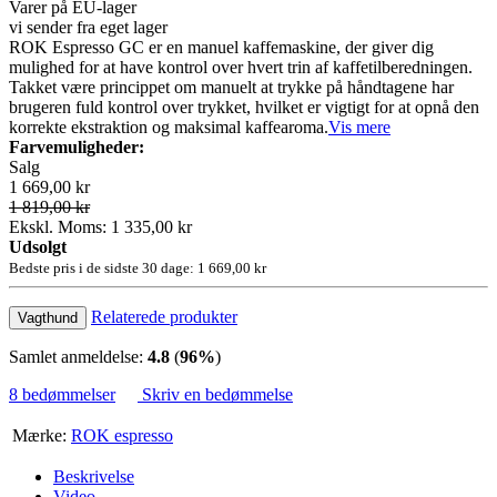
Varer på EU-lager
vi sender fra eget lager
ROK Espresso GC er en manuel kaffemaskine, der giver dig
mulighed for at have kontrol over hvert trin af kaffetilberedningen.
Takket være princippet om manuelt at trykke på håndtagene har
brugeren fuld kontrol over trykket, hvilket er vigtigt for at opnå den
korrekte ekstraktion og maksimal kaffearoma.
Vis mere
Farvemuligheder:
Salg
1 669,00 kr
1 819,00 kr
Ekskl. Moms: 1 335,00 kr
Udsolgt
Bedste pris i de sidste 30 dage: 1 669,00 kr
Relaterede produkter
Vagthund
Samlet anmeldelse:
4.8
(
96%
)
8 bedømmelser
Skriv en bedømmelse
Mærke:
ROK espresso
Beskrivelse
Video