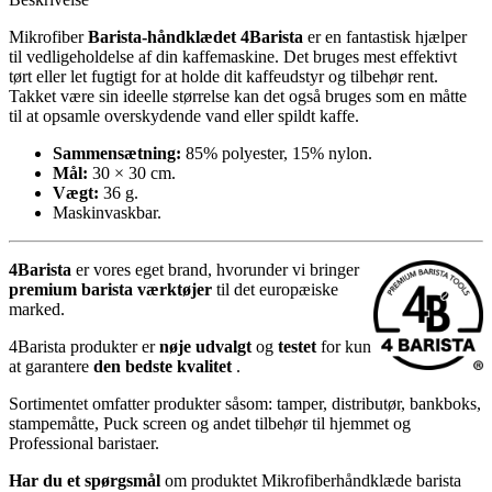
Mikrofiber
Barista-håndklædet 4Barista
er en fantastisk hjælper
til vedligeholdelse af din kaffemaskine. Det bruges mest effektivt
tørt eller let fugtigt for at holde dit kaffeudstyr og tilbehør rent.
Takket være sin ideelle størrelse kan det også bruges som en måtte
til at opsamle overskydende vand eller spildt kaffe.
Sammensætning:
85% polyester, 15% nylon.
Mål:
30 × 30 cm.
Vægt:
36 g.
Maskinvaskbar.
4Barista
er vores eget brand, hvorunder vi bringer
premium barista værktøjer
til det europæiske
marked.
4Barista produkter er
nøje udvalgt
og
testet
for kun
at garantere
den bedste kvalitet
.
Sortimentet omfatter produkter såsom: tamper, distributør, bankboks,
stampemåtte, Puck screen og andet tilbehør til hjemmet og
Professional baristaer.
Har du et spørgsmål
om produktet Mikrofiberhåndklæde barista