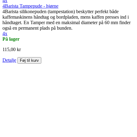
4x
4Barista Tampepude - hjørne
4Barista silikonepuden (tampestation) beskytter perfekt både
kaffemaskinens håndtag og bordpladen, mens kaffen presses ind i
håndtaget. En Tamper med en maksimal diameter på 60 mm finder
også en permanent plads på bunden.
4x
På lager
115,00 kr
Detalje
Føj til kurv