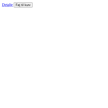
Detalje
Føj til kurv