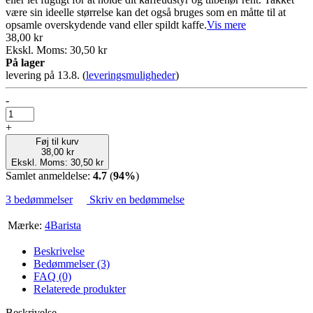
være sin ideelle størrelse kan det også bruges som en måtte til at
opsamle overskydende vand eller spildt kaffe.
Vis mere
38,00 kr
Ekskl. Moms: 30,50 kr
På lager
levering på 13.8.
(
leveringsmuligheder
)
-
+
Føj til kurv
38,00 kr
Ekskl. Moms: 30,50 kr
Samlet anmeldelse:
4.7
(
94%
)
3 bedømmelser
Skriv en bedømmelse
Mærke:
4Barista
Beskrivelse
Bedømmelser (3)
FAQ (0)
Relaterede produkter
Beskrivelse