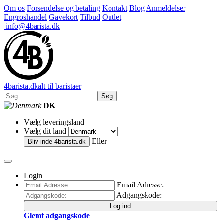
Om os
Forsendelse og betaling
Kontakt
Blog
Anmeldelser
Engroshandel
Gavekort
Tilbud
Outlet
info@4barista.dk
4
barista
.dk
alt til baristaer
Søg
DK
Vælg leveringsland
Vælg dit land
Eller
Bliv inde
4barista.dk
Login
Email Adresse:
Adgangskode:
Log ind
Glemt adgangskode