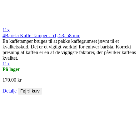
11x
4Barista Kaffe Tamper - 51, 53, 58 mm
En kaffetamper bruges til at pakke kaffegrumset jævnt til et
kvalitetsskud. Det er et vigtigt værktøj for enhver barista. Korrekt
presning af kaffen er en af de vigtigste faktorer, der påvirker kaffens
kvalitet.
11x
På lager
170,00 kr
Detalje
Føj til kurv