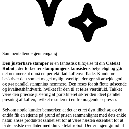
Sammenfattende gennemgang
Den justerbare stamper
er en fantastisk tilføjelse til din
Cafelat
Robot
, der forbedrer
stampningens konsistens
betydeligt og gør
det nemmere at opnå en perfekt flad kaffeoverflade. Kunderne
beskriver den som et meget nyttigt værktøj, der gør sit arbejde godt
og gør parallel stampning nemmere. Den roses for sit flotte udseende
og kvalitetshåndværk, hvilket får den til at føles værdifuld. Takket
være den præcise justering af portafilteret sikrer den ideel parallel
presning af kaffen, hvilket resulterer i en fremragende espresso.
Selvom nogle kunder bemærker, at det er et ret dyrt tilbehør, og én
endda fik en stjerne på grund af prisen sammenlignet med dets enkle
natur, anses produktet samlet set for at være næsten essentielt for at
få de bedste resultater med din Cafelat-robot. Der er ingen grund til