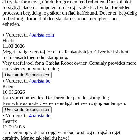
at trykke for meget, når du bruger den med robotten. Du skal blot
forsigtigt placere stamperen, dreje og trykke let, hvilket forenkler
processen betydeligt og sikrer en flad kaffebund. Det er en betydelig
forbedring i forhold til den standardstamper, der følger med
enheden.
• Vurderet til
4barista.com
Hector
11.03.2026
Meget nyttigt værktøj for en Cafelat-robotejer. Giver helt sikkert
mere ensartethed i din stampning.
Very useful tool for a Cafelat Robot owner. Certainly provides more
consistency on your tamping.
Oversætte
Se originalen
• Vurderet til
4barista.be
Koen
10.03.2026
Kan varmt anbefales. Det forenkler parallel stampning.
Een echte aanrader. Vereenvoudigd het evenwijdig aantampen.
Oversætte
Se originalen
• Vurderet til
4barista.de
Beatrix
13.09.2025
Tamperen opfylder sin opgave meget godt og er også meget
attraktiv. Mange tak skal du have!