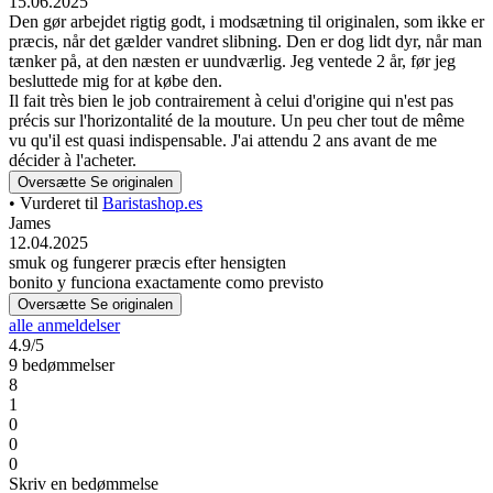
15.06.2025
Den gør arbejdet rigtig godt, i modsætning til originalen, som ikke er
præcis, når det gælder vandret slibning. Den er dog lidt dyr, når man
tænker på, at den næsten er uundværlig. Jeg ventede 2 år, før jeg
besluttede mig for at købe den.
Il fait très bien le job contrairement à celui d'origine qui n'est pas
précis sur l'horizontalité de la mouture. Un peu cher tout de même
vu qu'il est quasi indispensable. J'ai attendu 2 ans avant de me
décider à l'acheter.
Oversætte
Se originalen
• Vurderet til
Baristashop.es
James
12.04.2025
smuk og fungerer præcis efter hensigten
bonito y funciona exactamente como previsto
Oversætte
Se originalen
alle anmeldelser
4.9/5
9 bedømmelser
8
1
0
0
0
Skriv en bedømmelse