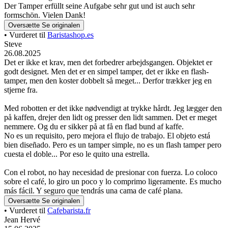
Der Tamper erfüllt seine Aufgabe sehr gut und ist auch sehr
formschön. Vielen Dank!
Oversætte
Se originalen
• Vurderet til
Baristashop.es
Steve
26.08.2025
Det er ikke et krav, men det forbedrer arbejdsgangen. Objektet er
godt designet. Men det er en simpel tamper, det er ikke en flash-
tamper, men den koster dobbelt så meget... Derfor trækker jeg en
stjerne fra.
Med robotten er det ikke nødvendigt at trykke hårdt. Jeg lægger den
på kaffen, drejer den lidt og presser den lidt sammen. Det er meget
nemmere. Og du er sikker på at få en flad bund af kaffe.
No es un requisito, pero mejora el flujo de trabajo. El objeto está
bien diseñado. Pero es un tamper simple, no es un flash tamper pero
cuesta el doble... Por eso le quito una estrella.
Con el robot, no hay necesidad de presionar con fuerza. Lo coloco
sobre el café, lo giro un poco y lo comprimo ligeramente. Es mucho
más fácil. Y seguro que tendrás una cama de café plana.
Oversætte
Se originalen
• Vurderet til
Cafebarista.fr
Jean Hervé