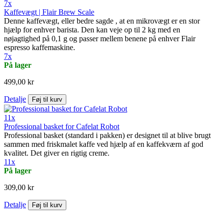
7x
Kaffevægt | Flair Brew Scale
Denne kaffevægt, eller bedre sagde , at en mikrovægt er en stor
hjælp for enhver barista. Den kan veje op til 2 kg med en
nøjagtighed på 0,1 g og passer mellem benene på enhver Flair
espresso kaffemaskine.
7x
På lager
499,00 kr
Detalje
Føj til kurv
11x
Professional basket for Cafelat Robot
Professional basket (standard i pakken) er designet til at blive brugt
sammen med friskmalet kaffe ved hjælp af en kaffekværn af god
kvalitet. Det giver en rigtig creme.
11x
På lager
309,00 kr
Detalje
Føj til kurv