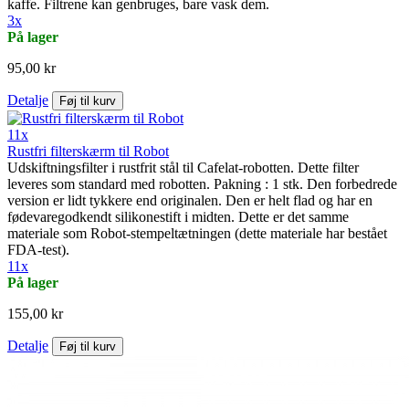
kaffe. Filtrene kan genbruges, bare vask dem.
3x
På lager
95,00 kr
Detalje
Føj til kurv
11x
Rustfri filterskærm til Robot
Udskiftningsfilter i rustfrit stål til Cafelat-robotten. Dette filter
leveres som standard med robotten. Pakning : 1 stk. Den forbedrede
version er lidt tykkere end originalen. Den er helt flad og har en
fødevaregodkendt silikonestift i midten. Dette er det samme
materiale som Robot-stempeltætningen (dette materiale har bestået
FDA-test).
11x
På lager
155,00 kr
Detalje
Føj til kurv