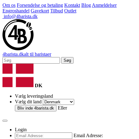
Om os
Forsendelse og betaling
Kontakt
Blog
Anmeldelser
Engroshandel
Gavekort
Tilbud
Outlet
info@4barista.dk
4
barista
.dk
alt til baristaer
Søg
DK
Vælg leveringsland
Vælg dit land
Eller
Bliv inde
4barista.dk
Login
Email Adresse: