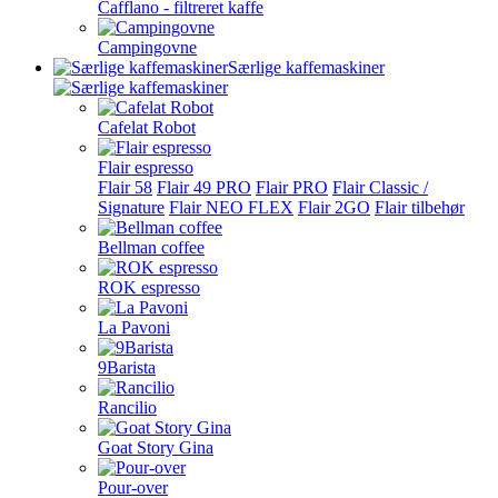
Cafflano - filtreret kaffe
Campingovne
Særlige kaffemaskiner
Cafelat Robot
Flair espresso
Flair 58
Flair 49 PRO
Flair PRO
Flair Classic /
Signature
Flair NEO FLEX
Flair 2GO
Flair tilbehør
Bellman coffee
ROK espresso
La Pavoni
9Barista
Rancilio
Goat Story Gina
Pour-over