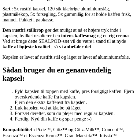
Sæt
: 5x rustfri kapsel, 120 stk klæbrige aluminiumslåg,
plastmålekop, 5x forsegling, 5x gummilåg for at holde kaffen frisk,
manuel. Pakket i papkasse.
Den rustfri stålkrop
gør det muligt at nå et højere tryk inde i
kapslen, hvilket resulterer i en
intens kaffesmag
og en
rig crema
.
Ved at bruge dette SEALPOD-sæt vil du være i stand til at nyde
kaffe af højeste kvalitet
, så
vi anbefaler det
.
Kapslen er lavet af rustfrit stål og låget er lavet af aluminiumsfolie.
Sådan bruger du en genanvendelig
kapsel:
Fyld kapslen til toppen med kaffe, pres forsigtigt kaffen. Fjern
overskydende kaffe fra kapslen.
Fjern den ekstra kafferest fra kapslen.
Luk kapslen ved at klæbe på låget.
Fortsæt derefter, som du plejer med regular-kapslen.
Færdig. Nyd din kaffe og spar penge :-)
Kompatibilitet
:
Pixie™, Citiz™ og Citiz-Milk™, Concept™,
Essenza™ et Essenza Krups™, Gran Maestria™, Inissia™,