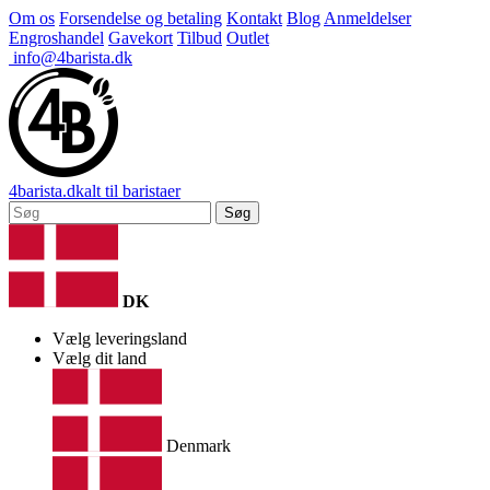
Om os
Forsendelse og betaling
Kontakt
Blog
Anmeldelser
Engroshandel
Gavekort
Tilbud
Outlet
info@4barista.dk
4
barista
.dk
alt til baristaer
Søg
DK
Vælg leveringsland
Vælg dit land
Denmark