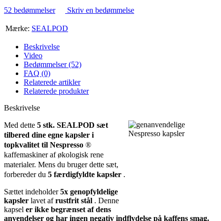
52 bedømmelser
Skriv en bedømmelse
Mærke:
SEALPOD
Beskrivelse
Video
Bedømmelser (52)
FAQ (0)
Relaterede artikler
Relaterede produkter
Beskrivelse
Med dette
5 stk. SEALPOD sæt
tilbered dine
egne kapsler i
topkvalitet
til
Nespresso
®
kaffemaskiner af økologisk rene
materialer. Mens du bruger dette sæt,
forbereder du
5 færdigfyldte kapsler
.
Sættet indeholder
5x genopfyldelige
kapsler
lavet af
rustfrit stål
. Denne
kapsel
er ikke begrænset af dens
anvendelser
og har ingen negativ indflydelse på kaffens smag.