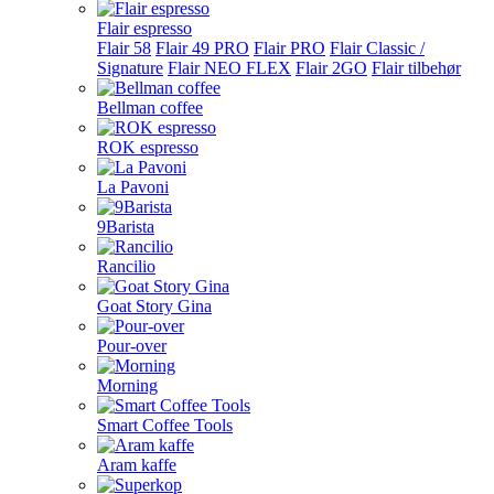
Flair espresso
Flair 58
Flair 49 PRO
Flair PRO
Flair Classic /
Signature
Flair NEO FLEX
Flair 2GO
Flair tilbehør
Bellman coffee
ROK espresso
La Pavoni
9Barista
Rancilio
Goat Story Gina
Pour-over
Morning
Smart Coffee Tools
Aram kaffe