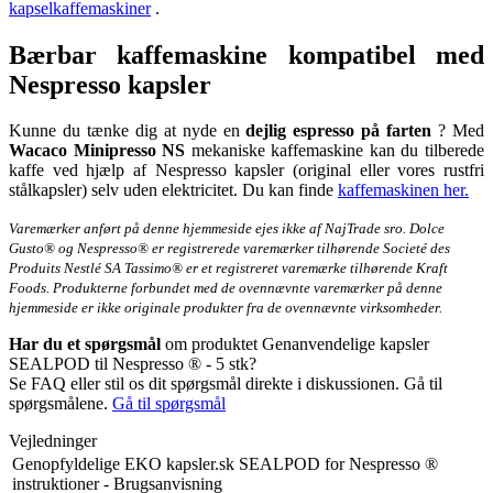
kapselkaffemaskiner
.
Bærbar kaffemaskine kompatibel med
Nespresso kapsler
Kunne du tænke dig at nyde en
dejlig espresso
på farten
? Med
Wacaco Minipresso NS
mekaniske kaffemaskine kan du tilberede
kaffe ved hjælp af Nespresso kapsler (original eller vores rustfri
stålkapsler) selv uden elektricitet. Du kan finde
kaffemaskinen her.
Varemærker anført på denne hjemmeside ejes ikke af NajTrade sro. Dolce
Gusto® og Nespresso® er registrerede varemærker tilhørende Societé des
Produits Nestlé SA Tassimo® er et registreret varemærke tilhørende Kraft
Foods. Produkterne forbundet med de ovennævnte varemærker på denne
hjemmeside er ikke originale produkter fra de ovennævnte virksomheder.
Har du et spørgsmål
om produktet Genanvendelige kapsler
SEALPOD til Nespresso ® - 5 stk?
Se FAQ eller stil os dit spørgsmål direkte i diskussionen. Gå til
spørgsmålene.
Gå til spørgsmål
Vejledninger
Genopfyldelige EKO kapsler.sk SEALPOD for Nespresso ®
instruktioner - Brugsanvisning