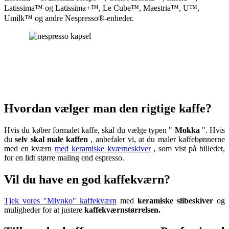
Latissima™ og Latissima+™, Le Cube™, Maestria™, U™,
Umilk™ og andre Nespresso®-enheder.
Hvordan vælger man den rigtige kaffe?
Hvis du køber formalet kaffe, skal du vælge typen "
Mokka
". Hvis
du
selv skal male kaffen
, anbefaler vi, at du maler kaffebønnerne
med en kværn
med keramiske kværneskiver
, som vist på billedet,
for en lidt større maling end espresso.
Vil du have en god kaffekværn?
Tjek vores "Mlynko" kaffekværn
med
keramiske slibeskiver
og
muligheder for at justere
kaffekværnstørrelsen.