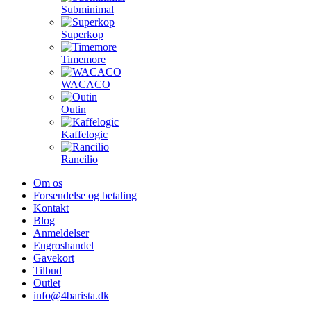
Subminimal
Superkop
Timemore
WACACO
Outin
Kaffelogic
Rancilio
Om os
Forsendelse og betaling
Kontakt
Blog
Anmeldelser
Engroshandel
Gavekort
Tilbud
Outlet
info@4barista.dk