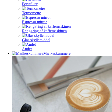
Portafilter
Termometre
Espresso mirror
Rengøring af kaffemaskinen
Glas skyllemiddel
Andet
Mælkeskummere