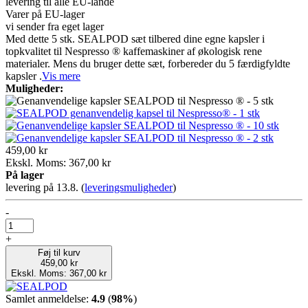
levering til alle EU-lande
Varer på EU-lager
vi sender fra eget lager
Med dette 5 stk. SEALPOD sæt tilbered dine egne kapsler i
topkvalitet til Nespresso ® kaffemaskiner af økologisk rene
materialer. Mens du bruger dette sæt, forbereder du 5 færdigfyldte
kapsler .
Vis mere
Muligheder:
459,00 kr
Ekskl. Moms: 367,00 kr
På lager
levering på 13.8.
(
leveringsmuligheder
)
-
+
Føj til kurv
459,00 kr
Ekskl. Moms: 367,00 kr
Samlet anmeldelse:
4.9
(
98%
)