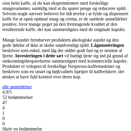
som helst kaffe, så du kan eksperimentere med forskellige
smagsvarianter, samtidig med at du sparer penge og reducerer spild.
Selvom nogle nævner behovet for lidt øvelse i at fylde og dispensere
kaffe for at opnå optimal smag og crema, er de samlede anmeldelser
positive, hvor mange peger på den fremragende kvalitet af den
resulterende kaffe, der kan sammenlignes med de originale kapsler.
Mange kunder fremhæver produktets økologiske aspekt og den
gode følelse af ikke at skabe unødvendigt spild.
Lågmonteringen
beskrives som enkel, med låg der sidder godt fast og er nemme at
fjerne.
Investeringen i dette sæt
vil hurtigt tjene sig ind på grund af
omkostningsbesparelserne sammenlignet med kommercielle kapsler.
Produktet er velegnet til forskellige Nespresso-kaffemaskiner og
beskrives som en smart og højkvalitets hjælper til kaffeelskere, der
ønsker at have fuld kontrol over deres kop.
alle anmeldelser
4.9/5
52 bedømmelser
47
4
1
0
0
Skriv en bedømmelse